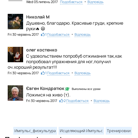
•
Wed 05 липень 2017
Подобається
Відповідь
Николай М
Душевно, благодарю. Красивые груди, крепкие
руки
🔥
😃
•
Fri 30 червень 2017
1
Подобається
Відповідь
олег костенко
С удовольствием попробуб отжимания так,как
попробовал упражнения для ног,получил
оч.хороший результат!!!
•
Fri 30 червень 2017
1
Подобається
Відповідь
Євген Кондратюк
Выполнены все уроки
Ложимся на живо (т).
•
Fri 30 червень 2017
2
Подобається
Відповідь
Импульс_физкультура
Исцеляющий Импульс
Тренировки