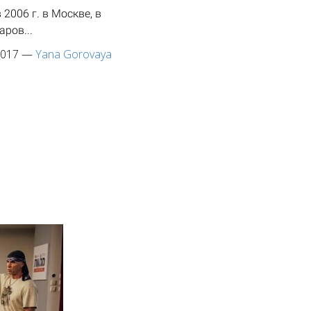
006 г. в Москве, в
ров...
2017
—
Yana Gorovaya