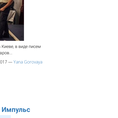
Киеве, в виде писем
ров...
2017
—
Yana Gorovaya
 Импульс