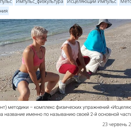
пульс
Импульс_физкультура
Исцеляющий Импульс
Мето
ния
нт) методики – комплекс физических упражнений «Исцеля
а название именно по называнию своей 2-й основной части
23 червень 