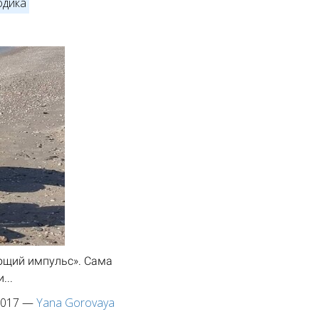
дика
ющий импульс». Сама
...
2017
—
Yana Gorovaya