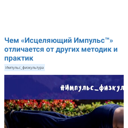
Чем «Исцеляющий Импульс™»
отличается от других методик и
практик
Импульс_физкультура