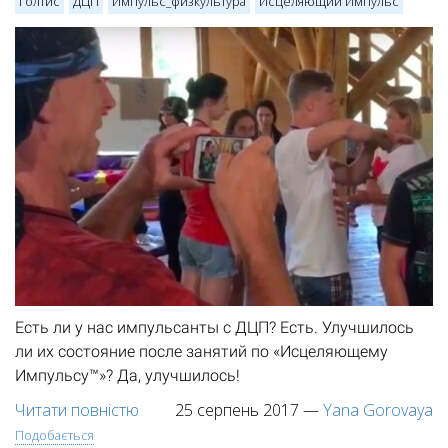
Голтис
ДЦП
Импульс_физкультура
Исцеляющий Импульс
Есть ли у нас импульсанты с ДЦП? Есть. Улучшилось
ли их состояние после занятий по «Исцеляющему
Импульсу™»? Да, улучшилось!
Читати повністю
25 серпень 2017
—
Yana Gorovaya
Подобається